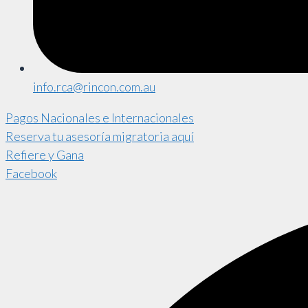
info.rca@rincon.com.au
Pagos Nacionales e Internacionales
Reserva tu asesoría migratoria aquí
Refiere y Gana
Facebook