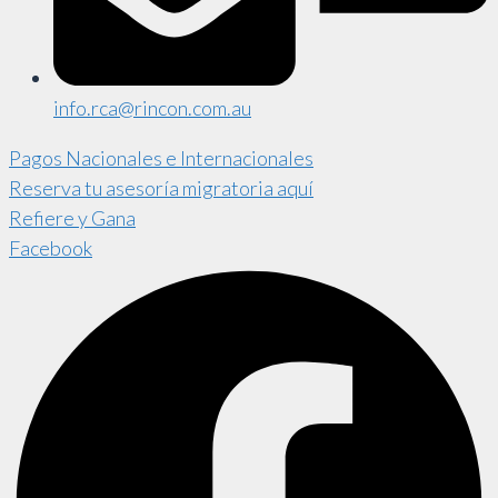
info.rca@rincon.com.au
Pagos Nacionales e Internacionales
Reserva tu asesoría migratoria aquí
Refiere y Gana
Facebook