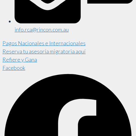
info.rca@rincon.com.au
Pagos Nacionales e Internacionales
Reserva tu asesoría migratoria aquí
Refiere y Gana
Facebook